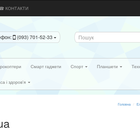
☎ КОНТАКТИ
ефон:
(093) 701-52-33
рокоптери
Смарт гаджети
Спорт
Планшети
Тех
са і здоров'я
Головна
Ел
ua