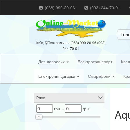
(068) 990-20-96
(093) 244-70-01
Тел
Київ, ⓂТеатральная (068) 990-20-96 (093)
244-70-01
Для дорослих
Електротранспорт
Квад
Електронні цигарки
Смартфони
Кра
Price
грн. -
грн.
Aq