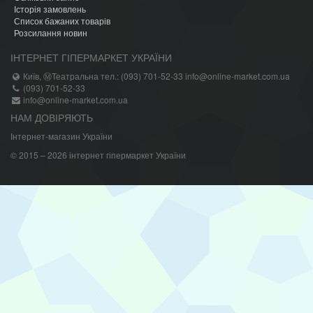
Історія замовлень
Список бажаних товарів
Розсилання новин
ІНТЕРНЕТ ГІПЕРМАРКЕТ УКРАЇНИ
Київ, ⓂТеатральна тел.: (093) 701-52-33 info@online-market.com.ua
(093) 701-52-33
info@online-market.com.ua
НАМ ДОВІРЯЮТЬ
Інтернет-магазин України
© 2015 – 2026 інтернет гіпермаркет України