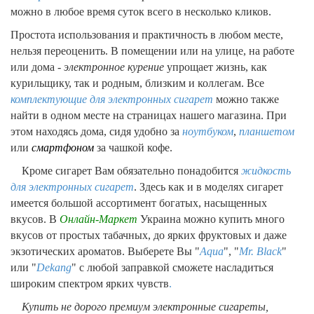
можно в любое время суток всего в несколько кликов.
Простота использования и практичность в любом месте,
нельзя переоценить. В помещении или на улице, на работе
или дома -
электронное курение
упрощает жизнь, как
курильщику, так и родным, близким и коллегам. Все
комплектующие для электронных сигарет
можно также
найти в одном месте на страницах нашего магазина. При
этом находясь дома, сидя удобно за
ноутбуком
,
планшетом
или
смартфоном
за чашкой кофе.
Кроме сигарет Вам обязательно понадобится
жидкость
для электронных сигарет
. Здесь как и в моделях сигарет
имеется большой ассортимент богатых, насыщенных
вкусов. В
Онлайн-Маркет
Украина можно купить много
вкусов от простых табачных, до ярких фруктовых и даже
экзотических ароматов. Выберете Вы "
Aqua
", "
Mr. Black
"
или "
Dekang
" с любой заправкой сможете насладиться
широким спектром ярких чувств
.
Купить не дорого премиум электронные сигареты,