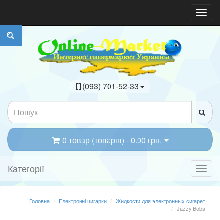
(093) 701-52-33
0 товар (товарів) - 0.00 грн.
Категорії
Головна
Електронні цигарки
Жидкости для электронных сигарет
Jazzy Boba