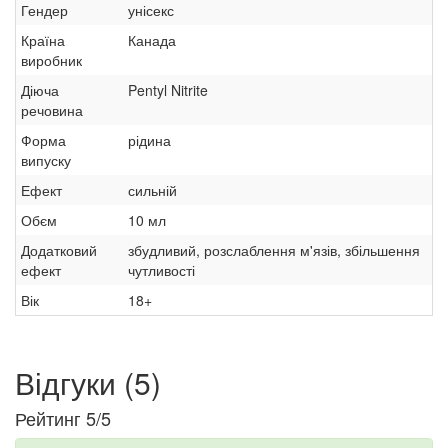
Гендер
унісекс
Країна
Канада
виробник
Діюча
Pentyl Nitrite
речовина
Форма
рідина
випуску
Ефект
сильній
Обєм
10 мл
Додатковий
збудливий, розслаблення м'язів, збільшення
ефект
чутливості
Вік
18+
Відгуки (
5
)
Рейтинг
5
/5