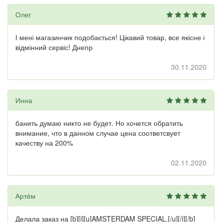
Олег
І мені магазинчик подобається! Цікавий товар, все якісне і
відмінний сервіс! Днепр
30.11.2020
Инна
банить думаю никто не будет. Но хочется обратить
внимание, что в данном случае цена соответсвует
качеству на 200%
02.11.2020
Артём
Делала заказ на [b][i][u]AMSTERDAM SPECIAL.[/u][/i][/b]