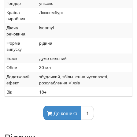
Гендер
унісекс
Країна
Люксембург
виробник
Діюча
isoamyl
речовина
Форма
рідина
випуску
Ефект
дуже сильний
Обєм
30 мл
Додатковий
збудливий, збільшення чутливості,
ефект
розслаблення м'язів
Вік
18+
До кошика